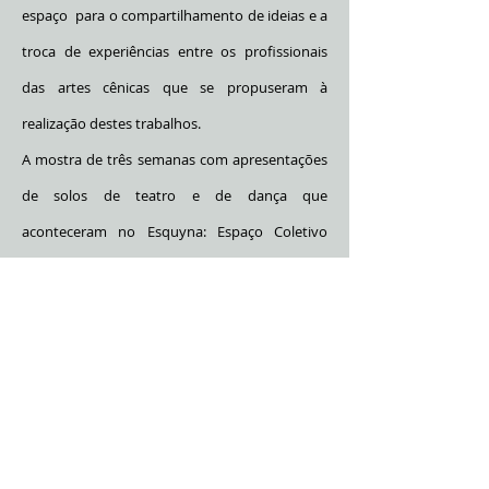
espaço para o compartilhamento de ideias e a
troca de experiências entre os profissionais
das artes cênicas que se propuseram à
realização destes trabalhos.
A mostra de três semanas com apresentações
de solos de teatro e de dança que
aconteceram no Esquyna: Espaço Coletivo
Teatral, casa compartilhada entre os Grupos
Mayombe e Grupo de Teatro Invertido e na
ZAP18- Zona de Arte da Periferia, espaço da Cia
de mesmo nome, nos meses de outubro e
novembro de 2013.