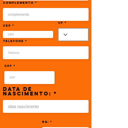
complemento
UF
CEP
Telefone
CPF
Data de
Nascimento:
RG: