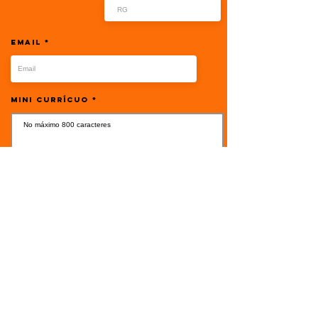
Email
Mini Currícuo
Foto
Currículo PDF
Upload
Upload
Cópia de RG e
CPF
Cópia DRT
Upload
Upload