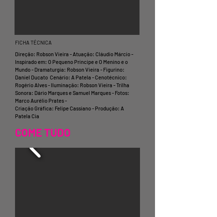
FICHA TÉCNICA
Direção: Robson Vieira - Atuação: Cláudio Márcio -
Inspirado em: O Pequeno Príncipe e O Menino e o
Mundo - Dramaturgia: Robson Vieira -
Figurino:
Daniel Ducato Cenário: A Patela - Cenotécnico:
Rogério Alves - Iluminação: Robson Vieira - Trilha
Sonora: Dário Marques e Samuel Marques - Fotos:
Marco Aurélio Prates -
Criação Gráfica: Felipe Cassiano - Produção: A
Patela Cia
COME TUDO