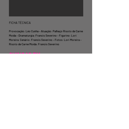
FICHA TÉCNICA
Provocação: Léo Cunha - Atuação: Palhaço Risoto de Carne
Moída - Dramaturgia: Francis Severino -
Figurino: Lori
Moreira Cenário: Francis Severino - Fotos: Lori Moreira -
Risoto de Carne Moída: Francis Severino
QUINCAS EM:
O CERTO É O CERTO