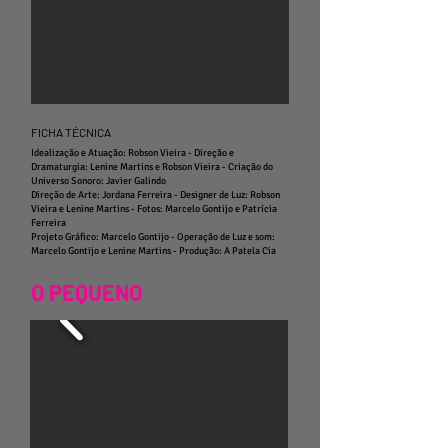
FICHA TÉCNICA
Idealização e Atuação: Robson Vieira -
Direção e
Dramaturgia: Lenine Martins e Robson Vieira -
Criação do
Universo Sonoro: Javier Galindo
Direção de Arte: Jordana Ferreira -
Designer de Luz: Robson
Vieira e Lenine Martins -
Fotos: Marcelo Gontijo e Patrícia
Ferreira
Projeto Gráfico: Marcelo Gontijo -
Operação de Luz e som:
Marcelo Gontijo e Lenine Martins -
Produção: A Patela Cia
O PEQUENO