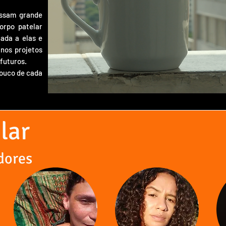
assam grande
orpo patelar
ada a elas e
nos projetos
 futuros.
pouco de cada
lar
dores