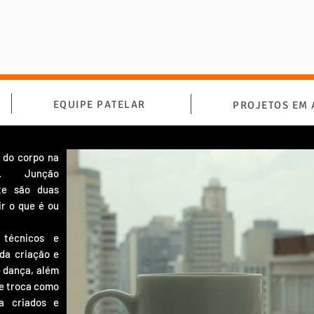
EQUIPE PATELAR
PROJETOS EM
s do corpo na
aco. Junção
nte são duas
r o que é ou
 técnicos e
da criação e
e dança, além
de troca como
la criados e